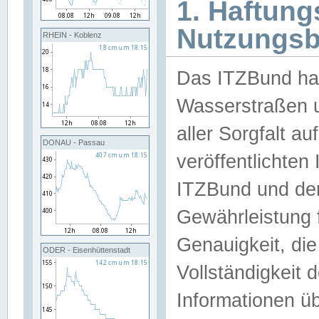
1. Haftun
Nutzungs
RHEIN - Koblenz
Das ITZBund han
Wasserstraßen u
aller Sorgfalt au
DONAU - Passau
veröffentlichte
ITZBund und de
Gewährleistung fü
Genauigkeit, die 
ODER - Eisenhüttenstadt
Vollständigkeit
Informationen 