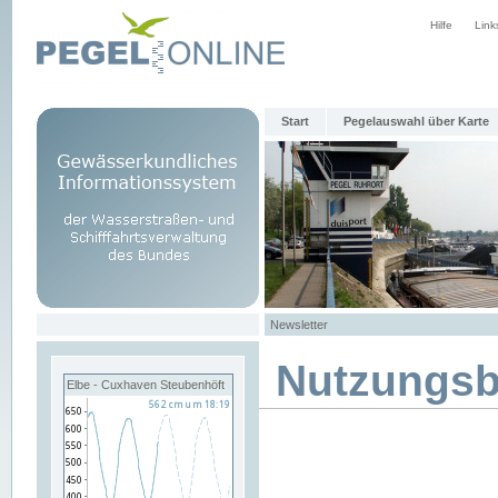
Hilfe
Link
Start
Pegelauswahl über Karte
Newsletter
Nutzungs
Elbe - Cuxhaven Steubenhöft