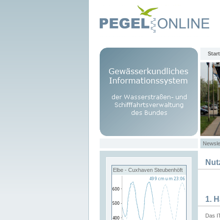
Start
Newsle
Nut
Elbe - Cuxhaven Steubenhöft
1. 
Das I