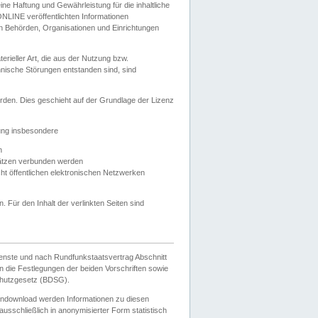
e Haftung und Gewährleistung für die inhaltliche
ELONLINE veröffentlichten Informationen
n Behörden, Organisationen und Einrichtungen
ieller Art, die aus der Nutzung bzw.
hnische Störungen entstanden sind, sind
rden. Dies geschieht auf der Grundlage der Lizenz
zung insbesondere
n
ätzen verbunden werden
ht öffentlichen elektronischen Netzwerken
n. Für den Inhalt der verlinkten Seiten sind
ienste und nach Rundfunkstaatsvertrag Abschnitt
 die Festlegungen der beiden Vorschriften sowie
hutzgesetz (BDSG).
endownload werden Informationen zu diesen
usschließlich in anonymisierter Form statistisch