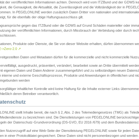
ität der veröffentlichten Informationen achten. Dennoch wird vom ITZBund und der GDWS kein
gkeit, die Genauigkeit, die Aktualität, die Zuverlässigkeit und die Vollständigkeit der in PEG
ommen. In PEGELONLINE werden zusätzlich Daten Dritter von nationalen und internationale
igt, für die ebenfalls der obige Haftungsausschluss gilt.
ngsansprüche gegen das ITZBund oder die GDWS auf Grund Schäden materieller oder immater
utzung der veröffentlichten Informationen, durch Missbrauch der Verbindung oder durch tec
schlossen.
mationen, Produkte oder Dienste, die Sie von dieser Website erhalten, dürfen übernommen we
->Zero-2.0
↗
reitgestellten Daten und Metadaten dürfen für die kommerzielle und nicht kommerzielle Nut
ervielfältigt, ausgedruckt, präsentiert, verändert, bearbeitet sowie an Dritte übermittelt werde
mit eigenen Daten und Daten Anderer zusammengeführt und zu selbständigen neuen Datens
in interne und externe Geschäftsprozesse, Produkte und Anwendungen in öffentlichen und nic
eingebunden werden
sorgfältiger inhaltlicher Kontrolle wird keine Haftung für die Inhalte externer Links übernomme
ließlich deren Betreiber verantwortlich.
Datenschutz
ONLINE stellt Inhalte bereit, die nach § 2, Abs. 2 des Telemediengesetzes (TMG) als Teled
s Mediendienste zu bezeichnen sind. Die Dienstleistungen von PEGELONLINE berücksichtigen
egeln der Datenschutz-Grundverordnung (DS-GVO, EU 2016 /679) und dem Bundesdatensc
eden Nutzerzugriff auf eine Web-Seite der Dienstleistung PEGELONLINE sowie für jeden Dat
en in einer Protokolldatei gespeichert. Diese Daten sind nicht personenbezogen und werden a