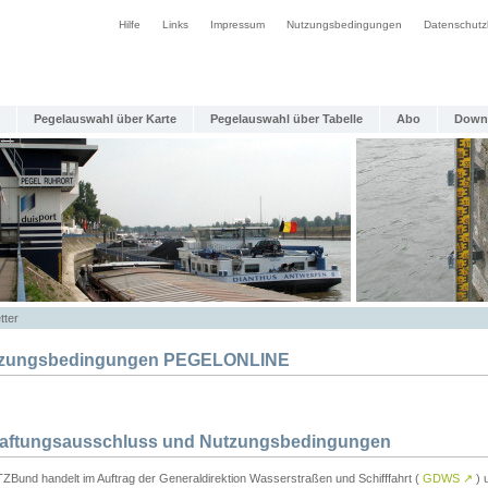
Hilfe
Links
Impressum
Nutzungsbedingungen
Datenschutz
Pegelauswahl über Karte
Pegelauswahl über Tabelle
Abo
Down
tter
zungsbedingungen PEGELONLINE
Haftungsausschluss und Nutzungsbedingungen
TZBund handelt im Auftrag der Generaldirektion Wasserstraßen und Schifffahrt (
GDWS
↗
) u