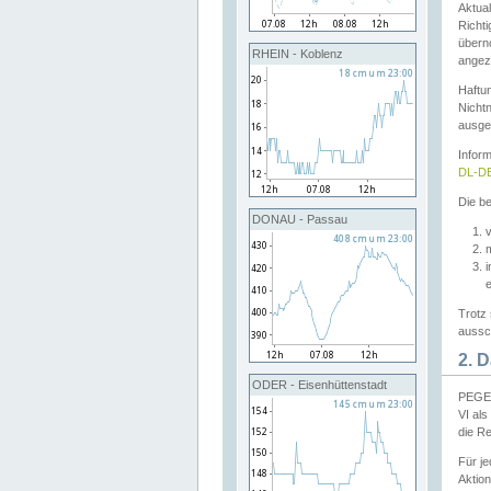
Aktual
Richti
übern
RHEIN - Koblenz
angeze
Haftu
Nichtn
ausge
Infor
DL-DE
Die be
DONAU - Passau
v
Trotz 
aussch
2. 
ODER - Eisenhüttenstadt
PEGEL
VI al
die R
Für j
Aktion