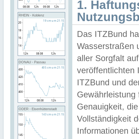
1. Haftun
Nutzungs
RHEIN - Koblenz
Das ITZBund han
Wasserstraßen u
aller Sorgfalt au
DONAU - Passau
veröffentlichte
ITZBund und de
Gewährleistung fü
Genauigkeit, die 
ODER - Eisenhüttenstadt
Vollständigkeit
Informationen 