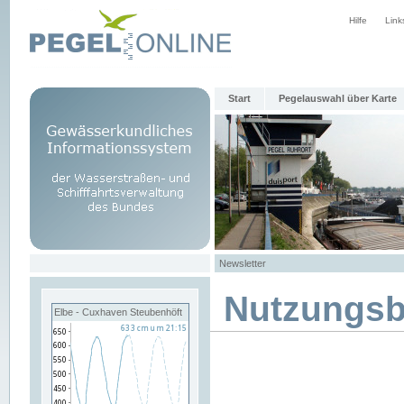
Hilfe
Link
Start
Pegelauswahl über Karte
Newsletter
Nutzungs
Elbe - Cuxhaven Steubenhöft