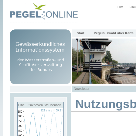
Hilfe
Link
Start
Pegelauswahl über Karte
Newsletter
Nutzungs
Elbe - Cuxhaven Steubenhöft