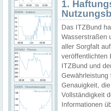
1. Haftun
Nutzungs
RHEIN - Koblenz
Das ITZBund han
Wasserstraßen u
aller Sorgfalt au
DONAU - Passau
veröffentlichte
ITZBund und de
Gewährleistung fü
Genauigkeit, die 
ODER - Eisenhüttenstadt
Vollständigkeit
Informationen 