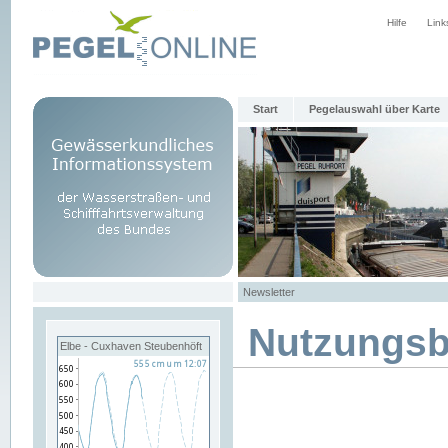
Hilfe
Link
Start
Pegelauswahl über Karte
Newsletter
Nutzungs
Elbe - Cuxhaven Steubenhöft