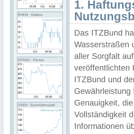
1. Haftun
Nutzungs
RHEIN - Koblenz
Das ITZBund han
Wasserstraßen u
aller Sorgfalt au
DONAU - Passau
veröffentlichte
ITZBund und de
Gewährleistung fü
Genauigkeit, die 
ODER - Eisenhüttenstadt
Vollständigkeit
Informationen 