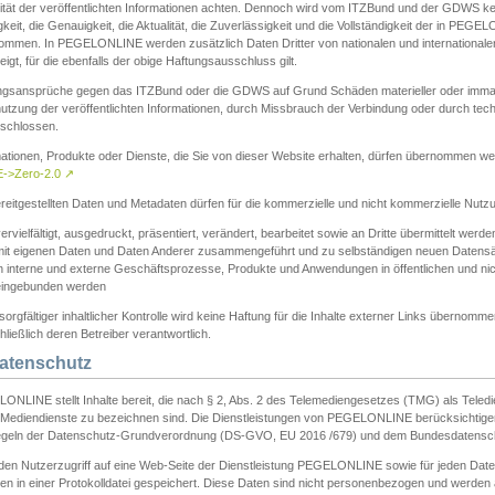
ität der veröffentlichten Informationen achten. Dennoch wird vom ITZBund und der GDWS kein
gkeit, die Genauigkeit, die Aktualität, die Zuverlässigkeit und die Vollständigkeit der in PEG
ommen. In PEGELONLINE werden zusätzlich Daten Dritter von nationalen und internationale
igt, für die ebenfalls der obige Haftungsausschluss gilt.
ngsansprüche gegen das ITZBund oder die GDWS auf Grund Schäden materieller oder immater
utzung der veröffentlichten Informationen, durch Missbrauch der Verbindung oder durch tec
schlossen.
mationen, Produkte oder Dienste, die Sie von dieser Website erhalten, dürfen übernommen we
->Zero-2.0
↗
reitgestellten Daten und Metadaten dürfen für die kommerzielle und nicht kommerzielle Nut
ervielfältigt, ausgedruckt, präsentiert, verändert, bearbeitet sowie an Dritte übermittelt werde
mit eigenen Daten und Daten Anderer zusammengeführt und zu selbständigen neuen Datens
in interne und externe Geschäftsprozesse, Produkte und Anwendungen in öffentlichen und nic
eingebunden werden
sorgfältiger inhaltlicher Kontrolle wird keine Haftung für die Inhalte externer Links übernomme
ließlich deren Betreiber verantwortlich.
Datenschutz
ONLINE stellt Inhalte bereit, die nach § 2, Abs. 2 des Telemediengesetzes (TMG) als Teled
s Mediendienste zu bezeichnen sind. Die Dienstleistungen von PEGELONLINE berücksichtigen
egeln der Datenschutz-Grundverordnung (DS-GVO, EU 2016 /679) und dem Bundesdatensc
eden Nutzerzugriff auf eine Web-Seite der Dienstleistung PEGELONLINE sowie für jeden Dat
en in einer Protokolldatei gespeichert. Diese Daten sind nicht personenbezogen und werden a