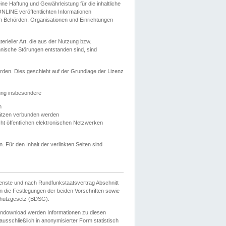
e Haftung und Gewährleistung für die inhaltliche
ELONLINE veröffentlichten Informationen
n Behörden, Organisationen und Einrichtungen
ieller Art, die aus der Nutzung bzw.
hnische Störungen entstanden sind, sind
rden. Dies geschieht auf der Grundlage der Lizenz
zung insbesondere
n
ätzen verbunden werden
ht öffentlichen elektronischen Netzwerken
n. Für den Inhalt der verlinkten Seiten sind
ienste und nach Rundfunkstaatsvertrag Abschnitt
 die Festlegungen der beiden Vorschriften sowie
hutzgesetz (BDSG).
endownload werden Informationen zu diesen
usschließlich in anonymisierter Form statistisch