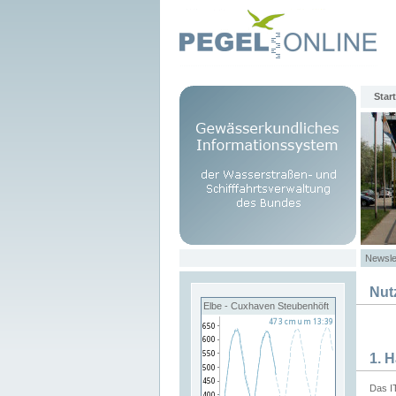
Start
Newsle
Nut
Elbe - Cuxhaven Steubenhöft
1. 
Das I