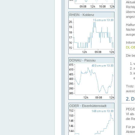
Aktual
Richti
übern
RHEIN - Koblenz
angeze
Haftu
Nichtn
ausge
Infor
DL-DE
Die be
DONAU - Passau
v
Trotz 
aussch
2. 
ODER - Eisenhüttenstadt
PEGEL
VI al
die R
Für j
Aktion