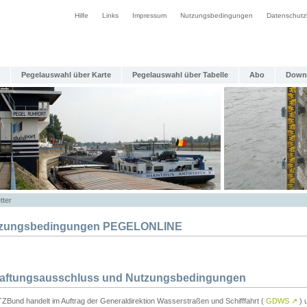
Hilfe
Links
Impressum
Nutzungsbedingungen
Datenschutz
Pegelauswahl über Karte
Pegelauswahl über Tabelle
Abo
Down
tter
zungsbedingungen PEGELONLINE
Haftungsausschluss und Nutzungsbedingungen
TZBund handelt im Auftrag der Generaldirektion Wasserstraßen und Schifffahrt (
GDWS
↗
) u