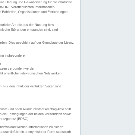
e Haftung und Gewährleistung für die inhaltliche
ELONLINE veröffentlichten Informationen
n Behörden, Organisationen und Einrichtungen
ieller Art, die aus der Nutzung bzw.
hnische Störungen entstanden sind, sind
rden. Dies geschieht auf der Grundlage der Lizenz
zung insbesondere
n
ätzen verbunden werden
ht öffentlichen elektronischen Netzwerken
n. Für den Inhalt der verlinkten Seiten sind
ienste und nach Rundfunkstaatsvertrag Abschnitt
 die Festlegungen der beiden Vorschriften sowie
hutzgesetz (BDSG).
endownload werden Informationen zu diesen
usschließlich in anonymisierter Form statistisch