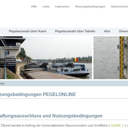
Hilfe
Links
Impressum
Nutzungsbedingungen
Datenschutz
Pegelauswahl über Karte
Pegelauswahl über Tabelle
Abo
Down
tter
zungsbedingungen PEGELONLINE
Haftungsausschluss und Nutzungsbedingungen
TZBund handelt im Auftrag der Generaldirektion Wasserstraßen und Schifffahrt (
GDWS
↗
) u