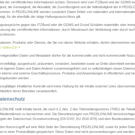
ität der veröffentlichten Informationen achten. Dennoch wird vom ITZBund und der GDWS kein
gkeit, die Genauigkeit, die Aktualität, die Zuverlässigkeit und die Vollständigkeit der in PEG
ommen. In PEGELONLINE werden zusätzlich Daten Dritter von nationalen und internationale
igt, für die ebenfalls der obige Haftungsausschluss gilt.
ngsansprüche gegen das ITZBund oder die GDWS auf Grund Schäden materieller oder immater
utzung der veröffentlichten Informationen, durch Missbrauch der Verbindung oder durch tec
schlossen.
mationen, Produkte oder Dienste, die Sie von dieser Website erhalten, dürfen übernommen we
->Zero-2.0
↗
reitgestellten Daten und Metadaten dürfen für die kommerzielle und nicht kommerzielle Nut
ervielfältigt, ausgedruckt, präsentiert, verändert, bearbeitet sowie an Dritte übermittelt werde
mit eigenen Daten und Daten Anderer zusammengeführt und zu selbständigen neuen Datens
in interne und externe Geschäftsprozesse, Produkte und Anwendungen in öffentlichen und nic
eingebunden werden
sorgfältiger inhaltlicher Kontrolle wird keine Haftung für die Inhalte externer Links übernomme
ließlich deren Betreiber verantwortlich.
Datenschutz
ONLINE stellt Inhalte bereit, die nach § 2, Abs. 2 des Telemediengesetzes (TMG) als Teled
s Mediendienste zu bezeichnen sind. Die Dienstleistungen von PEGELONLINE berücksichtigen
egeln der Datenschutz-Grundverordnung (DS-GVO, EU 2016 /679) und dem Bundesdatensc
eden Nutzerzugriff auf eine Web-Seite der Dienstleistung PEGELONLINE sowie für jeden Dat
en in einer Protokolldatei gespeichert. Diese Daten sind nicht personenbezogen und werden a