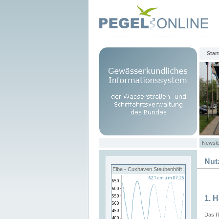
Start
Newsle
Nut
Elbe - Cuxhaven Steubenhöft
1. 
Das I