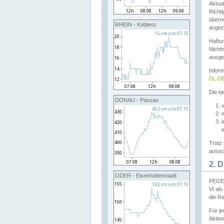
Aktual
Richti
übern
RHEIN - Koblenz
angeze
Haftu
Nichtn
ausge
Infor
DL-DE
Die be
DONAU - Passau
v
Trotz 
aussch
2. 
ODER - Eisenhüttenstadt
PEGEL
VI al
die R
Für j
Aktion