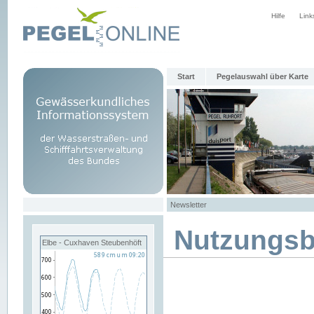
Hilfe
Link
Start
Pegelauswahl über Karte
Newsletter
Nutzungs
Elbe - Cuxhaven Steubenhöft