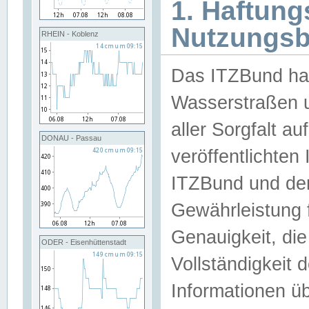
1. Haftun
Nutzungs
RHEIN - Koblenz
Das ITZBund han
Wasserstraßen u
aller Sorgfalt au
DONAU - Passau
veröffentlichte
ITZBund und de
Gewährleistung fü
Genauigkeit, die 
ODER - Eisenhüttenstadt
Vollständigkeit
Informationen 