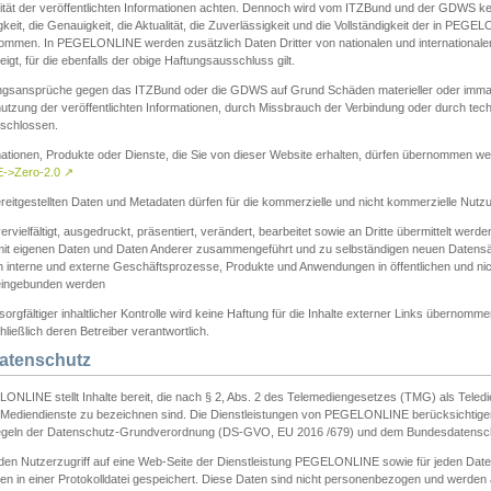
ität der veröffentlichten Informationen achten. Dennoch wird vom ITZBund und der GDWS kein
gkeit, die Genauigkeit, die Aktualität, die Zuverlässigkeit und die Vollständigkeit der in PEG
ommen. In PEGELONLINE werden zusätzlich Daten Dritter von nationalen und internationale
igt, für die ebenfalls der obige Haftungsausschluss gilt.
ngsansprüche gegen das ITZBund oder die GDWS auf Grund Schäden materieller oder immater
utzung der veröffentlichten Informationen, durch Missbrauch der Verbindung oder durch tec
schlossen.
mationen, Produkte oder Dienste, die Sie von dieser Website erhalten, dürfen übernommen we
->Zero-2.0
↗
reitgestellten Daten und Metadaten dürfen für die kommerzielle und nicht kommerzielle Nut
ervielfältigt, ausgedruckt, präsentiert, verändert, bearbeitet sowie an Dritte übermittelt werde
mit eigenen Daten und Daten Anderer zusammengeführt und zu selbständigen neuen Datens
in interne und externe Geschäftsprozesse, Produkte und Anwendungen in öffentlichen und nic
eingebunden werden
sorgfältiger inhaltlicher Kontrolle wird keine Haftung für die Inhalte externer Links übernomme
ließlich deren Betreiber verantwortlich.
Datenschutz
ONLINE stellt Inhalte bereit, die nach § 2, Abs. 2 des Telemediengesetzes (TMG) als Teled
s Mediendienste zu bezeichnen sind. Die Dienstleistungen von PEGELONLINE berücksichtigen
egeln der Datenschutz-Grundverordnung (DS-GVO, EU 2016 /679) und dem Bundesdatensc
eden Nutzerzugriff auf eine Web-Seite der Dienstleistung PEGELONLINE sowie für jeden Dat
en in einer Protokolldatei gespeichert. Diese Daten sind nicht personenbezogen und werden a