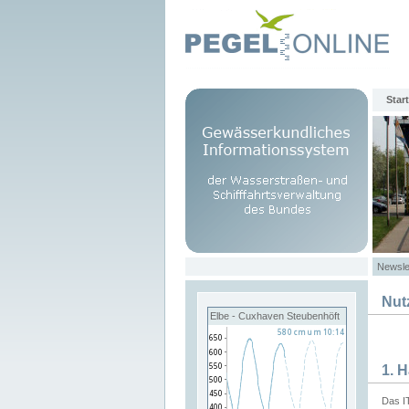
Start
Newsle
Nut
Elbe - Cuxhaven Steubenhöft
1. 
Das I