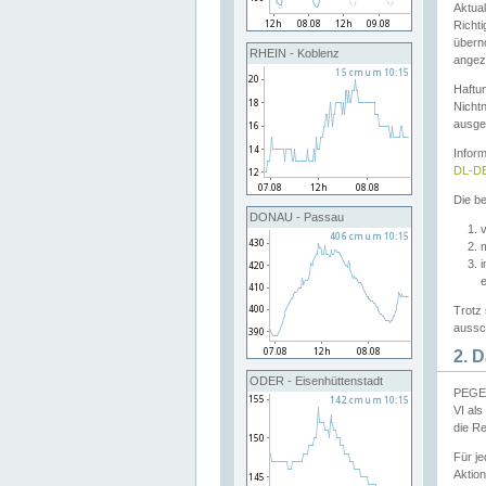
Aktual
Richti
übern
RHEIN - Koblenz
angeze
Haftu
Nichtn
ausge
Infor
DL-DE
Die be
DONAU - Passau
v
Trotz 
aussch
2. 
ODER - Eisenhüttenstadt
PEGEL
VI al
die R
Für j
Aktion