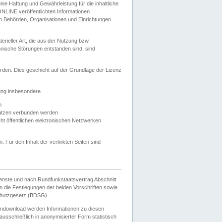
e Haftung und Gewährleistung für die inhaltliche
ELONLINE veröffentlichten Informationen
n Behörden, Organisationen und Einrichtungen
ieller Art, die aus der Nutzung bzw.
hnische Störungen entstanden sind, sind
rden. Dies geschieht auf der Grundlage der Lizenz
zung insbesondere
n
ätzen verbunden werden
ht öffentlichen elektronischen Netzwerken
n. Für den Inhalt der verlinkten Seiten sind
ienste und nach Rundfunkstaatsvertrag Abschnitt
 die Festlegungen der beiden Vorschriften sowie
hutzgesetz (BDSG).
endownload werden Informationen zu diesen
usschließlich in anonymisierter Form statistisch