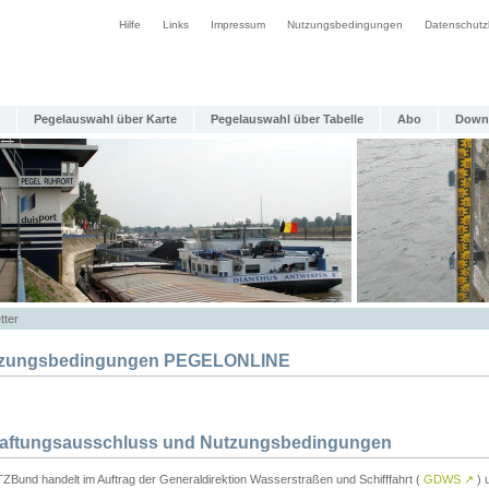
Hilfe
Links
Impressum
Nutzungsbedingungen
Datenschutz
Pegelauswahl über Karte
Pegelauswahl über Tabelle
Abo
Down
tter
zungsbedingungen PEGELONLINE
Haftungsausschluss und Nutzungsbedingungen
TZBund handelt im Auftrag der Generaldirektion Wasserstraßen und Schifffahrt (
GDWS
↗
) u