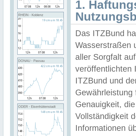
1. Haftun
Nutzungs
RHEIN - Koblenz
Das ITZBund han
Wasserstraßen u
aller Sorgfalt au
DONAU - Passau
veröffentlichte
ITZBund und de
Gewährleistung fü
Genauigkeit, die 
ODER - Eisenhüttenstadt
Vollständigkeit
Informationen 