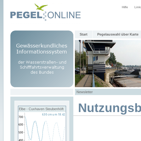
Hilfe
Link
Start
Pegelauswahl über Karte
Newsletter
Nutzungs
Elbe - Cuxhaven Steubenhöft