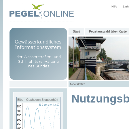
Hilfe
Link
Start
Pegelauswahl über Karte
Newsletter
Nutzungs
Elbe - Cuxhaven Steubenhöft