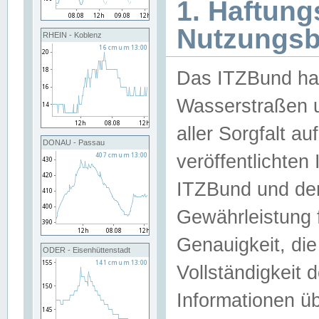
1. Haftun
Nutzungs
RHEIN - Koblenz
Das ITZBund han
Wasserstraßen u
aller Sorgfalt au
DONAU - Passau
veröffentlichte
ITZBund und de
Gewährleistung fü
Genauigkeit, die 
ODER - Eisenhüttenstadt
Vollständigkeit
Informationen 