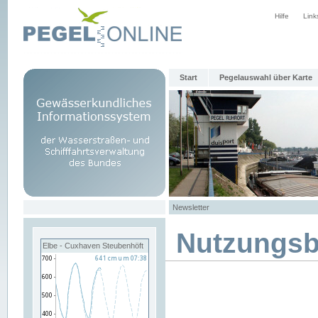
Hilfe
Link
Start
Pegelauswahl über Karte
Newsletter
Nutzungs
Elbe - Cuxhaven Steubenhöft