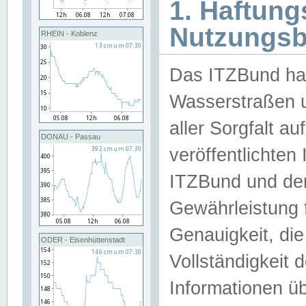
1. Haftun
Nutzungs
RHEIN - Koblenz
Das ITZBund han
Wasserstraßen u
aller Sorgfalt au
DONAU - Passau
veröffentlichte
ITZBund und de
Gewährleistung fü
Genauigkeit, die 
ODER - Eisenhüttenstadt
Vollständigkeit
Informationen 