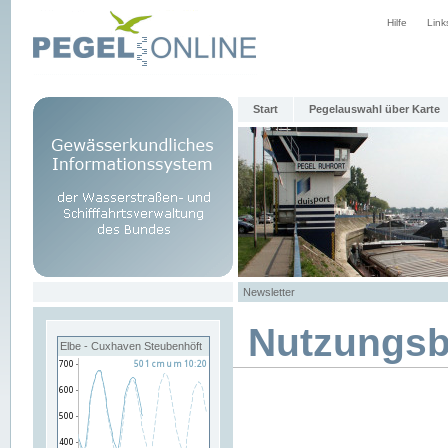
Hilfe
Link
Start
Pegelauswahl über Karte
Newsletter
Nutzungs
Elbe - Cuxhaven Steubenhöft