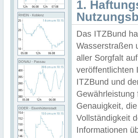
1. Haftun
Nutzungs
RHEIN - Koblenz
Das ITZBund han
Wasserstraßen u
aller Sorgfalt au
DONAU - Passau
veröffentlichte
ITZBund und de
Gewährleistung fü
Genauigkeit, die 
ODER - Eisenhüttenstadt
Vollständigkeit
Informationen 