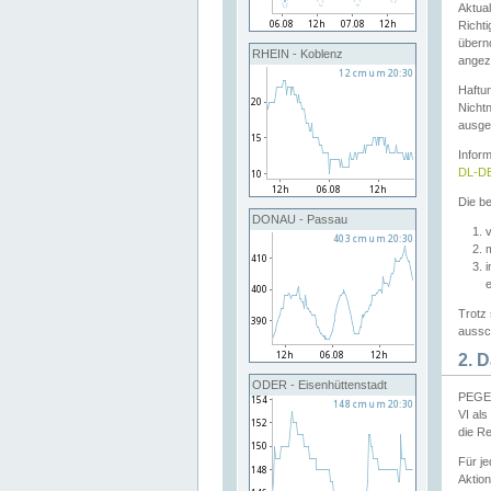
Aktual
Richti
übern
RHEIN - Koblenz
angeze
Haftu
Nichtn
ausge
Infor
DL-DE
Die be
DONAU - Passau
v
Trotz 
aussch
2. 
ODER - Eisenhüttenstadt
PEGEL
VI al
die R
Für j
Aktion