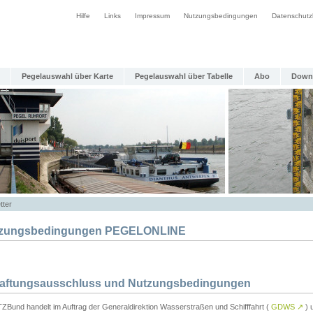
Hilfe
Links
Impressum
Nutzungsbedingungen
Datenschutz
Pegelauswahl über Karte
Pegelauswahl über Tabelle
Abo
Down
tter
zungsbedingungen PEGELONLINE
Haftungsausschluss und Nutzungsbedingungen
TZBund handelt im Auftrag der Generaldirektion Wasserstraßen und Schifffahrt (
GDWS
↗
) u