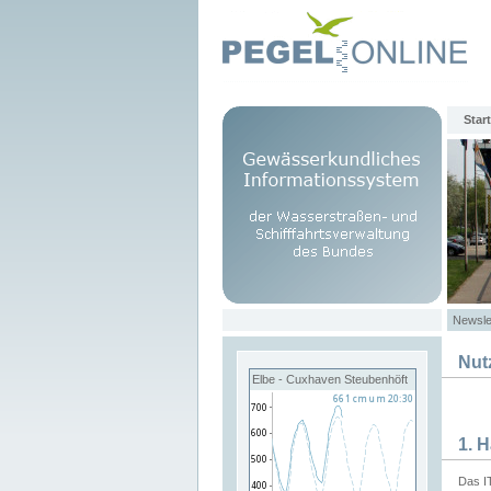
Start
Newsle
Nut
Elbe - Cuxhaven Steubenhöft
1. 
Das I