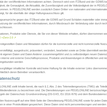
ität der veröffentlichten Informationen achten. Dennoch wird vom ITZBund und der GDWS kein
gkeit, die Genauigkeit, die Aktualität, die Zuverlässigkeit und die Vollständigkeit der in PEG
ommen. In PEGELONLINE werden zusätzlich Daten Dritter von nationalen und internationale
igt, für die ebenfalls der obige Haftungsausschluss gilt.
ngsansprüche gegen das ITZBund oder die GDWS auf Grund Schäden materieller oder immater
utzung der veröffentlichten Informationen, durch Missbrauch der Verbindung oder durch tec
schlossen.
mationen, Produkte oder Dienste, die Sie von dieser Website erhalten, dürfen übernommen we
->Zero-2.0
↗
reitgestellten Daten und Metadaten dürfen für die kommerzielle und nicht kommerzielle Nut
ervielfältigt, ausgedruckt, präsentiert, verändert, bearbeitet sowie an Dritte übermittelt werde
mit eigenen Daten und Daten Anderer zusammengeführt und zu selbständigen neuen Datens
in interne und externe Geschäftsprozesse, Produkte und Anwendungen in öffentlichen und nic
eingebunden werden
sorgfältiger inhaltlicher Kontrolle wird keine Haftung für die Inhalte externer Links übernomme
ließlich deren Betreiber verantwortlich.
Datenschutz
ONLINE stellt Inhalte bereit, die nach § 2, Abs. 2 des Telemediengesetzes (TMG) als Teled
s Mediendienste zu bezeichnen sind. Die Dienstleistungen von PEGELONLINE berücksichtigen
egeln der Datenschutz-Grundverordnung (DS-GVO, EU 2016 /679) und dem Bundesdatensc
eden Nutzerzugriff auf eine Web-Seite der Dienstleistung PEGELONLINE sowie für jeden Dat
en in einer Protokolldatei gespeichert. Diese Daten sind nicht personenbezogen und werden a