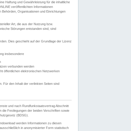
e Haftung und Gewährleistung für die inhaltliche
ELONLINE veröffentlichten Informationen
n Behörden, Organisationen und Einrichtungen
ieller Art, die aus der Nutzung bzw.
hnische Störungen entstanden sind, sind
rden. Dies geschieht auf der Grundlage der Lizenz
zung insbesondere
n
ätzen verbunden werden
ht öffentlichen elektronischen Netzwerken
n. Für den Inhalt der verlinkten Seiten sind
ienste und nach Rundfunkstaatsvertrag Abschnitt
 die Festlegungen der beiden Vorschriften sowie
hutzgesetz (BDSG).
endownload werden Informationen zu diesen
usschließlich in anonymisierter Form statistisch