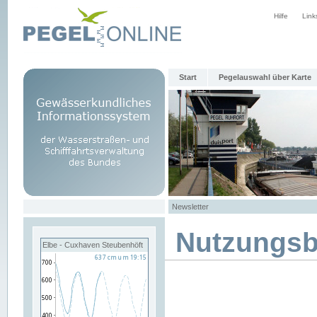
Hilfe
Link
Start
Pegelauswahl über Karte
Newsletter
Nutzungs
Elbe - Cuxhaven Steubenhöft