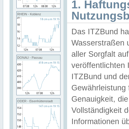
1. Haftun
Nutzungs
RHEIN - Koblenz
Das ITZBund han
Wasserstraßen u
aller Sorgfalt au
DONAU - Passau
veröffentlichte
ITZBund und de
Gewährleistung fü
Genauigkeit, die 
ODER - Eisenhüttenstadt
Vollständigkeit
Informationen 