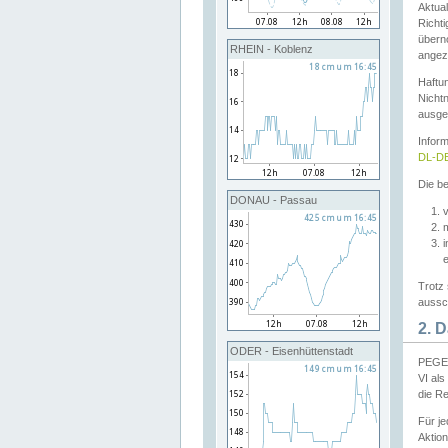
Aktual
Richti
übern
RHEIN - Koblenz
angeze
Haftu
Nichtn
ausge
Infor
DL-DE
Die be
DONAU - Passau
v
Trotz 
aussch
2. 
ODER - Eisenhüttenstadt
PEGEL
VI al
die R
Für j
Aktion