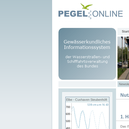
Start
Newsle
Nut
Elbe - Cuxhaven Steubenhöft
1. 
Das I