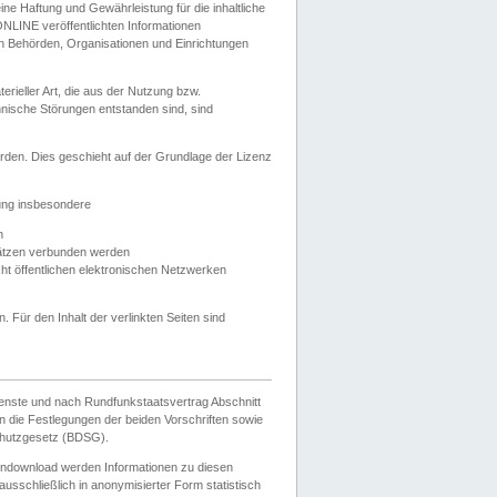
e Haftung und Gewährleistung für die inhaltliche
ELONLINE veröffentlichten Informationen
n Behörden, Organisationen und Einrichtungen
ieller Art, die aus der Nutzung bzw.
hnische Störungen entstanden sind, sind
rden. Dies geschieht auf der Grundlage der Lizenz
zung insbesondere
n
ätzen verbunden werden
ht öffentlichen elektronischen Netzwerken
n. Für den Inhalt der verlinkten Seiten sind
ienste und nach Rundfunkstaatsvertrag Abschnitt
 die Festlegungen der beiden Vorschriften sowie
hutzgesetz (BDSG).
endownload werden Informationen zu diesen
usschließlich in anonymisierter Form statistisch