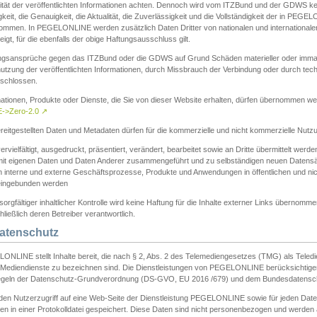
ität der veröffentlichten Informationen achten. Dennoch wird vom ITZBund und der GDWS kein
gkeit, die Genauigkeit, die Aktualität, die Zuverlässigkeit und die Vollständigkeit der in PEG
ommen. In PEGELONLINE werden zusätzlich Daten Dritter von nationalen und internationale
igt, für die ebenfalls der obige Haftungsausschluss gilt.
ngsansprüche gegen das ITZBund oder die GDWS auf Grund Schäden materieller oder immater
utzung der veröffentlichten Informationen, durch Missbrauch der Verbindung oder durch tec
schlossen.
mationen, Produkte oder Dienste, die Sie von dieser Website erhalten, dürfen übernommen we
->Zero-2.0
↗
reitgestellten Daten und Metadaten dürfen für die kommerzielle und nicht kommerzielle Nut
ervielfältigt, ausgedruckt, präsentiert, verändert, bearbeitet sowie an Dritte übermittelt werde
mit eigenen Daten und Daten Anderer zusammengeführt und zu selbständigen neuen Datens
in interne und externe Geschäftsprozesse, Produkte und Anwendungen in öffentlichen und nic
eingebunden werden
sorgfältiger inhaltlicher Kontrolle wird keine Haftung für die Inhalte externer Links übernomme
ließlich deren Betreiber verantwortlich.
Datenschutz
ONLINE stellt Inhalte bereit, die nach § 2, Abs. 2 des Telemediengesetzes (TMG) als Teled
s Mediendienste zu bezeichnen sind. Die Dienstleistungen von PEGELONLINE berücksichtigen
egeln der Datenschutz-Grundverordnung (DS-GVO, EU 2016 /679) und dem Bundesdatensc
eden Nutzerzugriff auf eine Web-Seite der Dienstleistung PEGELONLINE sowie für jeden Dat
en in einer Protokolldatei gespeichert. Diese Daten sind nicht personenbezogen und werden a