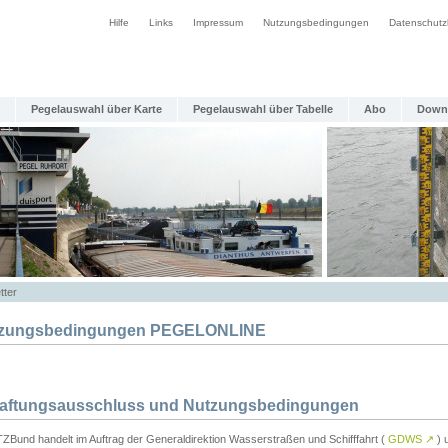
Hilfe
Links
Impressum
Nutzungsbedingungen
Datenschutz
Pegelauswahl über Karte
Pegelauswahl über Tabelle
Abo
Down
tter
zungsbedingungen PEGELONLINE
Haftungsausschluss und Nutzungsbedingungen
TZBund handelt im Auftrag der Generaldirektion Wasserstraßen und Schifffahrt (
GDWS
↗
) u