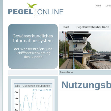
Hilfe
Link
Start
Pegelauswahl über Karte
Newsletter
Nutzungs
Elbe - Cuxhaven Steubenhöft