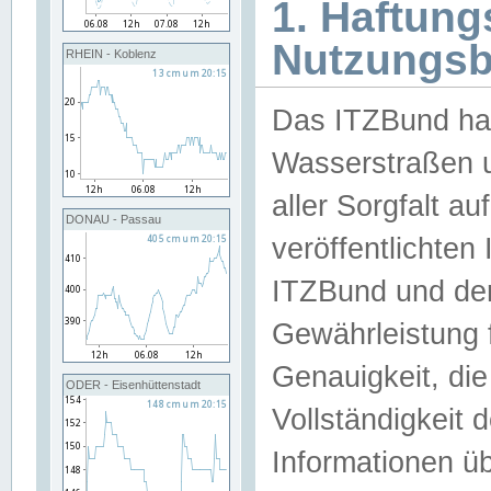
1. Haftun
Nutzungs
RHEIN - Koblenz
Das ITZBund han
Wasserstraßen u
aller Sorgfalt au
DONAU - Passau
veröffentlichte
ITZBund und de
Gewährleistung fü
Genauigkeit, die 
ODER - Eisenhüttenstadt
Vollständigkeit
Informationen 