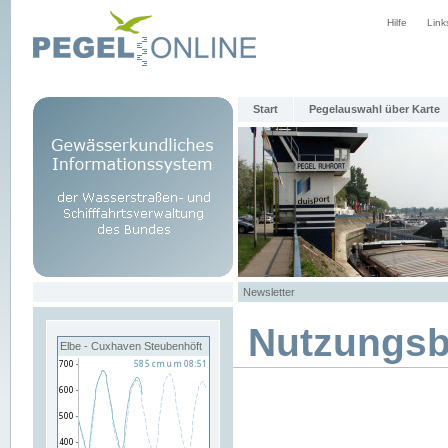
Hilfe
Link
Start
Pegelauswahl über Karte
Newsletter
Nutzungs
Elbe - Cuxhaven Steubenhöft