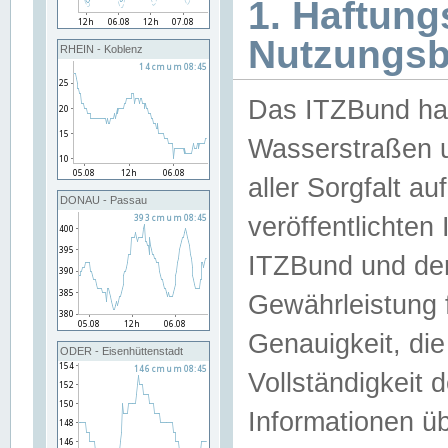
1. Haftun
Nutzungs
RHEIN - Koblenz
Das ITZBund han
Wasserstraßen u
aller Sorgfalt au
DONAU - Passau
veröffentlichte
ITZBund und de
Gewährleistung fü
Genauigkeit, die 
ODER - Eisenhüttenstadt
Vollständigkeit
Informationen 