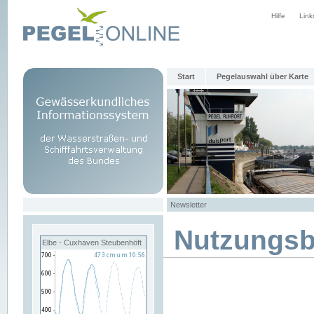
Hilfe
Link
Start
Pegelauswahl über Karte
Newsletter
Nutzungs
Elbe - Cuxhaven Steubenhöft