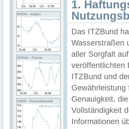
1. Haftun
Nutzungs
RHEIN - Koblenz
Das ITZBund han
Wasserstraßen u
aller Sorgfalt au
DONAU - Passau
veröffentlichte
ITZBund und de
Gewährleistung fü
Genauigkeit, die 
ODER - Eisenhüttenstadt
Vollständigkeit
Informationen 