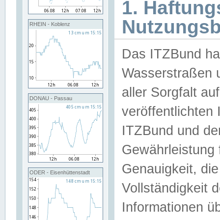
1. Haftun
Nutzungs
RHEIN - Koblenz
Das ITZBund han
Wasserstraßen u
aller Sorgfalt au
DONAU - Passau
veröffentlichte
ITZBund und de
Gewährleistung fü
Genauigkeit, die 
ODER - Eisenhüttenstadt
Vollständigkeit
Informationen 