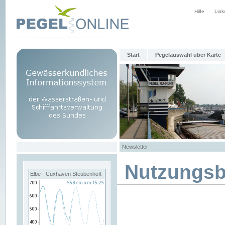
Hilfe
Link
Start
Pegelauswahl über Karte
Newsletter
Nutzungs
Elbe - Cuxhaven Steubenhöft