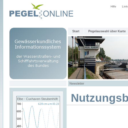
Hilfe
Link
Start
Pegelauswahl über Karte
Newsletter
Nutzungs
Elbe - Cuxhaven Steubenhöft