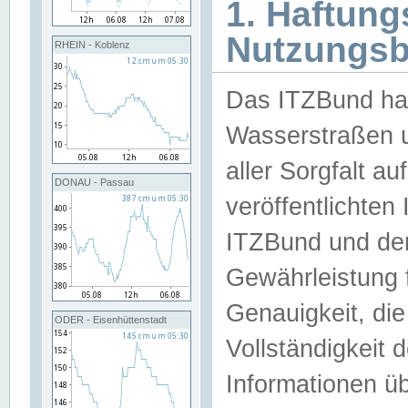
1. Haftun
Nutzungs
RHEIN - Koblenz
Das ITZBund han
Wasserstraßen u
aller Sorgfalt au
DONAU - Passau
veröffentlichte
ITZBund und de
Gewährleistung fü
Genauigkeit, die 
ODER - Eisenhüttenstadt
Vollständigkeit
Informationen 