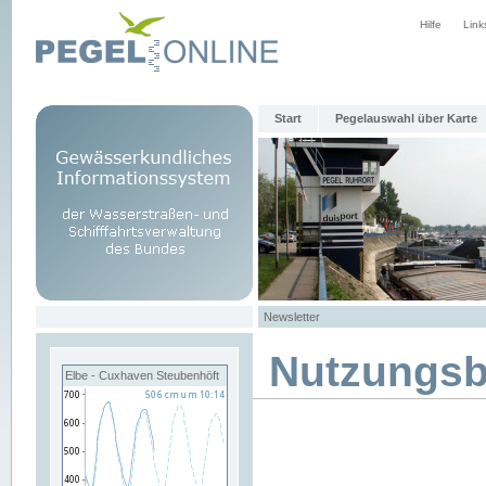
Hilfe
Link
Start
Pegelauswahl über Karte
Newsletter
Nutzungs
Elbe - Cuxhaven Steubenhöft