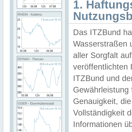
1. Haftun
Nutzungs
RHEIN - Koblenz
Das ITZBund han
Wasserstraßen u
aller Sorgfalt au
DONAU - Passau
veröffentlichte
ITZBund und de
Gewährleistung fü
Genauigkeit, die 
ODER - Eisenhüttenstadt
Vollständigkeit
Informationen 