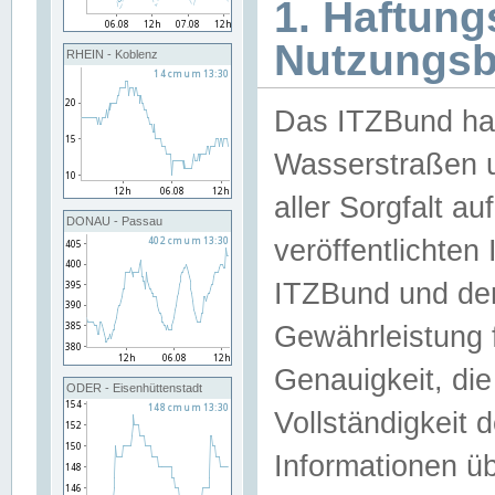
1. Haftun
Nutzungs
RHEIN - Koblenz
Das ITZBund han
Wasserstraßen u
aller Sorgfalt au
DONAU - Passau
veröffentlichte
ITZBund und de
Gewährleistung fü
Genauigkeit, die 
ODER - Eisenhüttenstadt
Vollständigkeit
Informationen 