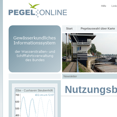
Hilfe
Link
Start
Pegelauswahl über Karte
Newsletter
Nutzungs
Elbe - Cuxhaven Steubenhöft