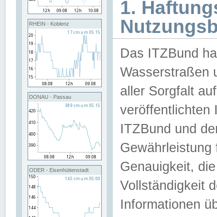
1. Haftun
Nutzungs
RHEIN - Koblenz
Das ITZBund han
Wasserstraßen u
aller Sorgfalt au
DONAU - Passau
veröffentlichte
ITZBund und de
Gewährleistung fü
Genauigkeit, die 
ODER - Eisenhüttenstadt
Vollständigkeit
Informationen 