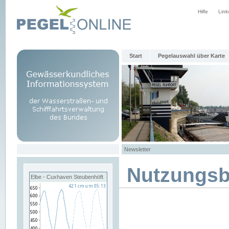
Hilfe
Link
Start
Pegelauswahl über Karte
Newsletter
Nutzungs
Elbe - Cuxhaven Steubenhöft