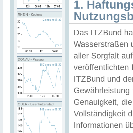
1. Haftun
Nutzungs
RHEIN - Koblenz
Das ITZBund han
Wasserstraßen u
aller Sorgfalt au
DONAU - Passau
veröffentlichte
ITZBund und de
Gewährleistung fü
Genauigkeit, die 
ODER - Eisenhüttenstadt
Vollständigkeit
Informationen 