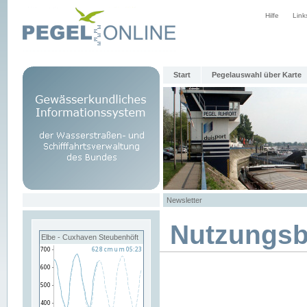
Hilfe
Link
Start
Pegelauswahl über Karte
Newsletter
Nutzungs
Elbe - Cuxhaven Steubenhöft