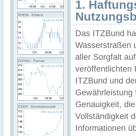
1. Haftun
Nutzungs
RHEIN - Koblenz
Das ITZBund han
Wasserstraßen u
aller Sorgfalt au
DONAU - Passau
veröffentlichte
ITZBund und de
Gewährleistung fü
Genauigkeit, die 
ODER - Eisenhüttenstadt
Vollständigkeit
Informationen 