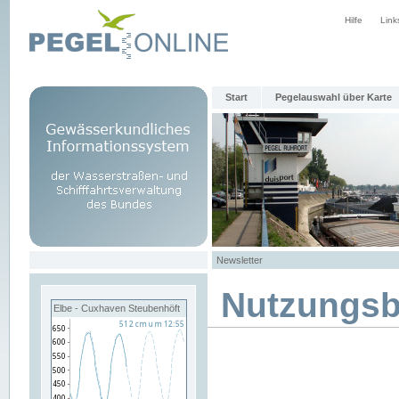
Hilfe
Link
Start
Pegelauswahl über Karte
Newsletter
Nutzungs
Elbe - Cuxhaven Steubenhöft