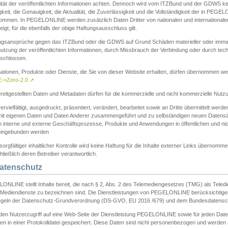
ität der veröffentlichten Informationen achten. Dennoch wird vom ITZBund und der GDWS kein
gkeit, die Genauigkeit, die Aktualität, die Zuverlässigkeit und die Vollständigkeit der in PEG
ommen. In PEGELONLINE werden zusätzlich Daten Dritter von nationalen und internationale
igt, für die ebenfalls der obige Haftungsausschluss gilt.
ngsansprüche gegen das ITZBund oder die GDWS auf Grund Schäden materieller oder immater
utzung der veröffentlichten Informationen, durch Missbrauch der Verbindung oder durch tec
schlossen.
mationen, Produkte oder Dienste, die Sie von dieser Website erhalten, dürfen übernommen we
->Zero-2.0
↗
reitgestellten Daten und Metadaten dürfen für die kommerzielle und nicht kommerzielle Nut
ervielfältigt, ausgedruckt, präsentiert, verändert, bearbeitet sowie an Dritte übermittelt werde
mit eigenen Daten und Daten Anderer zusammengeführt und zu selbständigen neuen Datens
in interne und externe Geschäftsprozesse, Produkte und Anwendungen in öffentlichen und nic
eingebunden werden
sorgfältiger inhaltlicher Kontrolle wird keine Haftung für die Inhalte externer Links übernomme
ließlich deren Betreiber verantwortlich.
Datenschutz
ONLINE stellt Inhalte bereit, die nach § 2, Abs. 2 des Telemediengesetzes (TMG) als Teled
s Mediendienste zu bezeichnen sind. Die Dienstleistungen von PEGELONLINE berücksichtigen
egeln der Datenschutz-Grundverordnung (DS-GVO, EU 2016 /679) und dem Bundesdatensc
eden Nutzerzugriff auf eine Web-Seite der Dienstleistung PEGELONLINE sowie für jeden Dat
en in einer Protokolldatei gespeichert. Diese Daten sind nicht personenbezogen und werden a