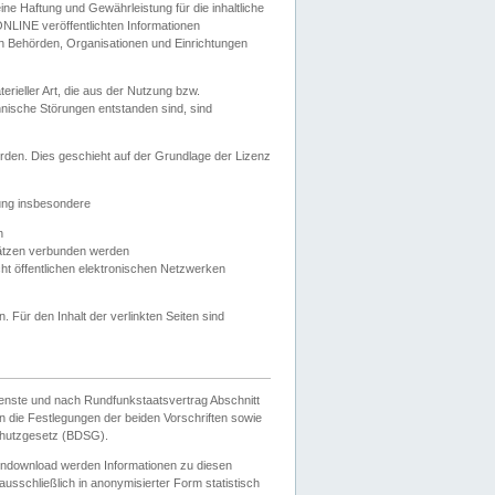
e Haftung und Gewährleistung für die inhaltliche
ELONLINE veröffentlichten Informationen
n Behörden, Organisationen und Einrichtungen
ieller Art, die aus der Nutzung bzw.
hnische Störungen entstanden sind, sind
rden. Dies geschieht auf der Grundlage der Lizenz
zung insbesondere
n
ätzen verbunden werden
ht öffentlichen elektronischen Netzwerken
n. Für den Inhalt der verlinkten Seiten sind
ienste und nach Rundfunkstaatsvertrag Abschnitt
 die Festlegungen der beiden Vorschriften sowie
hutzgesetz (BDSG).
endownload werden Informationen zu diesen
usschließlich in anonymisierter Form statistisch