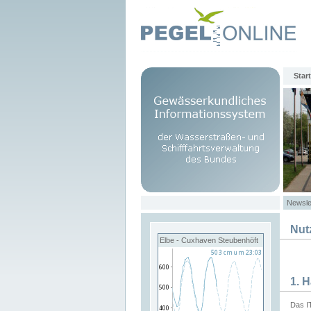
Start
Newsle
Nut
Elbe - Cuxhaven Steubenhöft
1. 
Das I