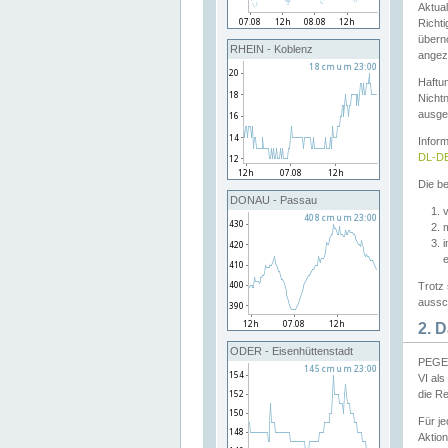
Aktual
Richti
übern
RHEIN - Koblenz
angeze
Haftu
Nichtn
ausge
Infor
DL-DE
Die be
DONAU - Passau
v
Trotz 
aussch
2. 
ODER - Eisenhüttenstadt
PEGEL
VI al
die R
Für j
Aktion