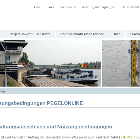
Hilfe
Links
Impressum
Nutzungsbedingungen
Datenschutz
Pegelauswahl über Karte
Pegelauswahl über Tabelle
Abo
Down
tter
zungsbedingungen PEGELONLINE
Haftungsausschluss und Nutzungsbedingungen
TZBund handelt im Auftrag der Generaldirektion Wasserstraßen und Schifffahrt (
GDWS
↗
) u