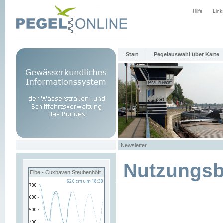
Hilfe
Link
Start
Pegelauswahl über Karte
Newsletter
Nutzungs
Elbe - Cuxhaven Steubenhöft