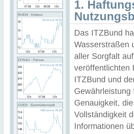
1. Haftun
Nutzungs
RHEIN - Koblenz
Das ITZBund han
Wasserstraßen u
aller Sorgfalt au
DONAU - Passau
veröffentlichte
ITZBund und de
Gewährleistung fü
Genauigkeit, die 
ODER - Eisenhüttenstadt
Vollständigkeit
Informationen 