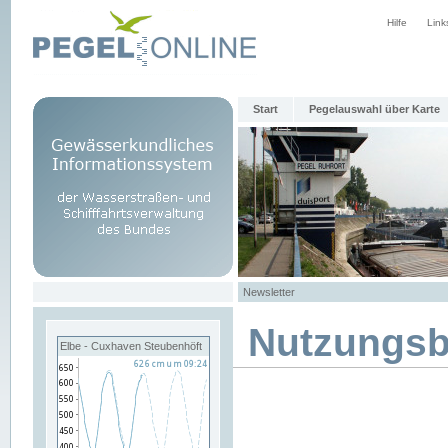
Hilfe
Link
Start
Pegelauswahl über Karte
Newsletter
Nutzungs
Elbe - Cuxhaven Steubenhöft