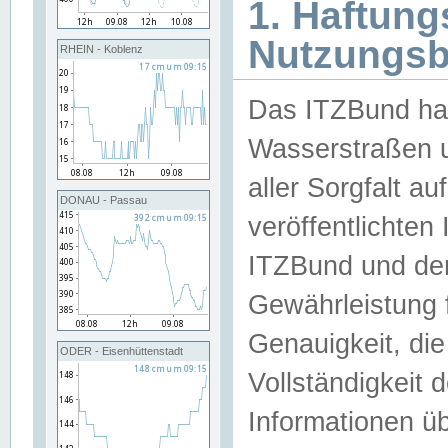
1. Haftun
Nutzungs
RHEIN - Koblenz
Das ITZBund han
Wasserstraßen u
aller Sorgfalt au
DONAU - Passau
veröffentlichte
ITZBund und de
Gewährleistung fü
Genauigkeit, die 
ODER - Eisenhüttenstadt
Vollständigkeit
Informationen 