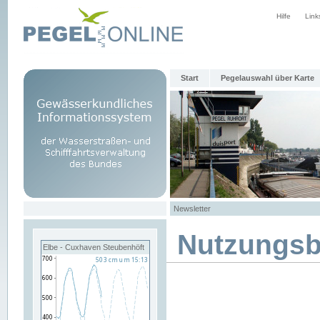
Hilfe
Link
Start
Pegelauswahl über Karte
Newsletter
Nutzungs
Elbe - Cuxhaven Steubenhöft