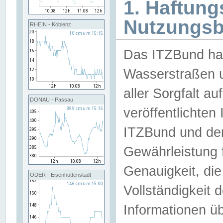
1. Haftun
Nutzungs
RHEIN - Koblenz
Das ITZBund han
Wasserstraßen u
aller Sorgfalt au
DONAU - Passau
veröffentlichte
ITZBund und de
Gewährleistung fü
Genauigkeit, die 
ODER - Eisenhüttenstadt
Vollständigkeit
Informationen 