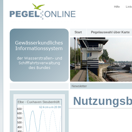
Hilfe
Link
Start
Pegelauswahl über Karte
Newsletter
Nutzungs
Elbe - Cuxhaven Steubenhöft