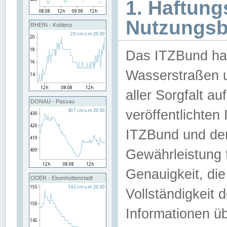
1. Haftun
Nutzungs
RHEIN - Koblenz
Das ITZBund han
Wasserstraßen u
aller Sorgfalt au
DONAU - Passau
veröffentlichte
ITZBund und de
Gewährleistung fü
Genauigkeit, die 
ODER - Eisenhüttenstadt
Vollständigkeit
Informationen 