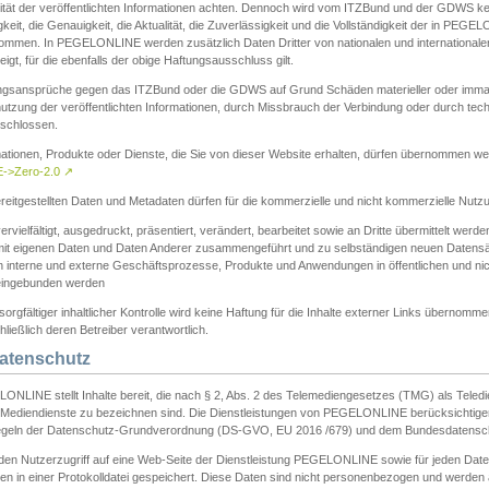
ität der veröffentlichten Informationen achten. Dennoch wird vom ITZBund und der GDWS kein
gkeit, die Genauigkeit, die Aktualität, die Zuverlässigkeit und die Vollständigkeit der in PEG
ommen. In PEGELONLINE werden zusätzlich Daten Dritter von nationalen und internationale
igt, für die ebenfalls der obige Haftungsausschluss gilt.
ngsansprüche gegen das ITZBund oder die GDWS auf Grund Schäden materieller oder immater
utzung der veröffentlichten Informationen, durch Missbrauch der Verbindung oder durch tec
schlossen.
mationen, Produkte oder Dienste, die Sie von dieser Website erhalten, dürfen übernommen we
->Zero-2.0
↗
reitgestellten Daten und Metadaten dürfen für die kommerzielle und nicht kommerzielle Nut
ervielfältigt, ausgedruckt, präsentiert, verändert, bearbeitet sowie an Dritte übermittelt werde
mit eigenen Daten und Daten Anderer zusammengeführt und zu selbständigen neuen Datens
in interne und externe Geschäftsprozesse, Produkte und Anwendungen in öffentlichen und nic
eingebunden werden
sorgfältiger inhaltlicher Kontrolle wird keine Haftung für die Inhalte externer Links übernomme
ließlich deren Betreiber verantwortlich.
Datenschutz
ONLINE stellt Inhalte bereit, die nach § 2, Abs. 2 des Telemediengesetzes (TMG) als Teled
s Mediendienste zu bezeichnen sind. Die Dienstleistungen von PEGELONLINE berücksichtigen
egeln der Datenschutz-Grundverordnung (DS-GVO, EU 2016 /679) und dem Bundesdatensc
eden Nutzerzugriff auf eine Web-Seite der Dienstleistung PEGELONLINE sowie für jeden Dat
en in einer Protokolldatei gespeichert. Diese Daten sind nicht personenbezogen und werden a