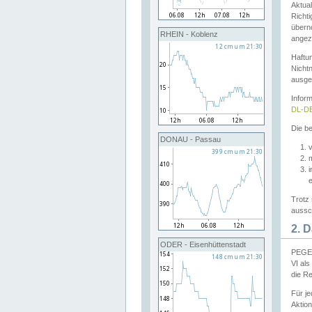
Aktual
Richti
übern
RHEIN - Koblenz
angeze
Haftu
Nichtn
ausge
Infor
DL-DE
Die be
DONAU - Passau
v
Trotz 
aussch
2. 
ODER - Eisenhüttenstadt
PEGEL
VI al
die R
Für j
Aktion