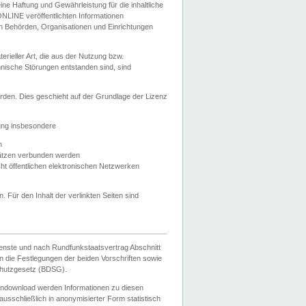
e Haftung und Gewährleistung für die inhaltliche
ELONLINE veröffentlichten Informationen
n Behörden, Organisationen und Einrichtungen
ieller Art, die aus der Nutzung bzw.
hnische Störungen entstanden sind, sind
rden. Dies geschieht auf der Grundlage der Lizenz
zung insbesondere
n
ätzen verbunden werden
ht öffentlichen elektronischen Netzwerken
n. Für den Inhalt der verlinkten Seiten sind
ienste und nach Rundfunkstaatsvertrag Abschnitt
 die Festlegungen der beiden Vorschriften sowie
hutzgesetz (BDSG).
endownload werden Informationen zu diesen
usschließlich in anonymisierter Form statistisch