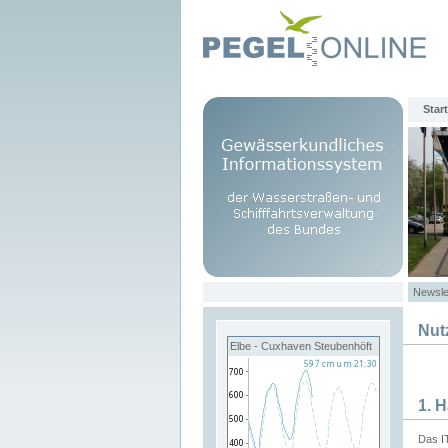
Start
Newsle
Nut
Elbe - Cuxhaven Steubenhöft
1. 
Das I