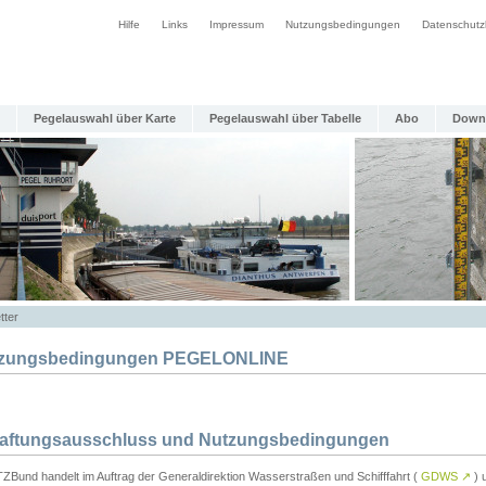
Hilfe
Links
Impressum
Nutzungsbedingungen
Datenschutz
Pegelauswahl über Karte
Pegelauswahl über Tabelle
Abo
Down
tter
zungsbedingungen PEGELONLINE
Haftungsausschluss und Nutzungsbedingungen
TZBund handelt im Auftrag der Generaldirektion Wasserstraßen und Schifffahrt (
GDWS
↗
) u