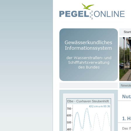
Start
Newsle
Nut
Elbe - Cuxhaven Steubenhöft
1. 
Das I