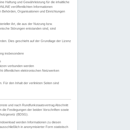
e Haftung und Gewährleistung für die inhaltliche
ELONLINE veröffentlichten Informationen
n Behörden, Organisationen und Einrichtungen
ieller Art, die aus der Nutzung bzw.
hnische Störungen entstanden sind, sind
rden. Dies geschieht auf der Grundlage der Lizenz
zung insbesondere
n
ätzen verbunden werden
ht öffentlichen elektronischen Netzwerken
n. Für den Inhalt der verlinkten Seiten sind
ienste und nach Rundfunkstaatsvertrag Abschnitt
 die Festlegungen der beiden Vorschriften sowie
hutzgesetz (BDSG).
endownload werden Informationen zu diesen
usschließlich in anonymisierter Form statistisch