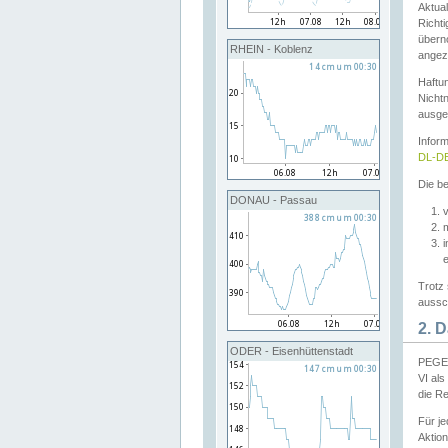
Aktual
Richti
übern
RHEIN - Koblenz
angeze
Haftu
Nichtn
ausge
Infor
DL-DE
Die be
DONAU - Passau
v
Trotz 
aussch
2. 
ODER - Eisenhüttenstadt
PEGEL
VI al
die R
Für j
Aktion