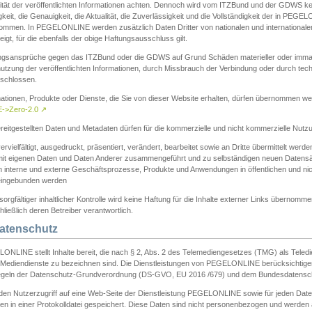
ität der veröffentlichten Informationen achten. Dennoch wird vom ITZBund und der GDWS kein
gkeit, die Genauigkeit, die Aktualität, die Zuverlässigkeit und die Vollständigkeit der in PEG
ommen. In PEGELONLINE werden zusätzlich Daten Dritter von nationalen und internationale
igt, für die ebenfalls der obige Haftungsausschluss gilt.
ngsansprüche gegen das ITZBund oder die GDWS auf Grund Schäden materieller oder immater
utzung der veröffentlichten Informationen, durch Missbrauch der Verbindung oder durch tec
schlossen.
mationen, Produkte oder Dienste, die Sie von dieser Website erhalten, dürfen übernommen we
->Zero-2.0
↗
reitgestellten Daten und Metadaten dürfen für die kommerzielle und nicht kommerzielle Nut
ervielfältigt, ausgedruckt, präsentiert, verändert, bearbeitet sowie an Dritte übermittelt werde
mit eigenen Daten und Daten Anderer zusammengeführt und zu selbständigen neuen Datens
in interne und externe Geschäftsprozesse, Produkte und Anwendungen in öffentlichen und nic
eingebunden werden
sorgfältiger inhaltlicher Kontrolle wird keine Haftung für die Inhalte externer Links übernomme
ließlich deren Betreiber verantwortlich.
Datenschutz
ONLINE stellt Inhalte bereit, die nach § 2, Abs. 2 des Telemediengesetzes (TMG) als Teled
s Mediendienste zu bezeichnen sind. Die Dienstleistungen von PEGELONLINE berücksichtigen
egeln der Datenschutz-Grundverordnung (DS-GVO, EU 2016 /679) und dem Bundesdatensc
eden Nutzerzugriff auf eine Web-Seite der Dienstleistung PEGELONLINE sowie für jeden Dat
en in einer Protokolldatei gespeichert. Diese Daten sind nicht personenbezogen und werden a