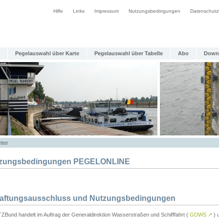
Hilfe
Links
Impressum
Nutzungsbedingungen
Datenschutz
Pegelauswahl über Karte
Pegelauswahl über Tabelle
Abo
Down
tter
zungsbedingungen PEGELONLINE
Haftungsausschluss und Nutzungsbedingungen
TZBund handelt im Auftrag der Generaldirektion Wasserstraßen und Schifffahrt (
GDWS
↗
) u