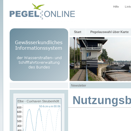
Hilfe
Link
Start
Pegelauswahl über Karte
Newsletter
Nutzungs
Elbe - Cuxhaven Steubenhöft