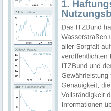
1. Haftun
Nutzungs
RHEIN - Koblenz
Das ITZBund han
Wasserstraßen u
aller Sorgfalt au
DONAU - Passau
veröffentlichte
ITZBund und de
Gewährleistung fü
Genauigkeit, die 
ODER - Eisenhüttenstadt
Vollständigkeit
Informationen 