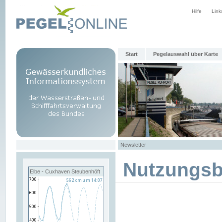
Hilfe
Link
Start
Pegelauswahl über Karte
Newsletter
Nutzungs
Elbe - Cuxhaven Steubenhöft