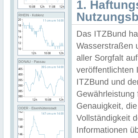
1. Haftun
Nutzungs
RHEIN - Koblenz
Das ITZBund han
Wasserstraßen u
aller Sorgfalt au
DONAU - Passau
veröffentlichte
ITZBund und de
Gewährleistung fü
Genauigkeit, die 
ODER - Eisenhüttenstadt
Vollständigkeit
Informationen 