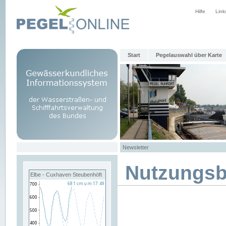
Hilfe
Link
Start
Pegelauswahl über Karte
Newsletter
Nutzungs
Elbe - Cuxhaven Steubenhöft