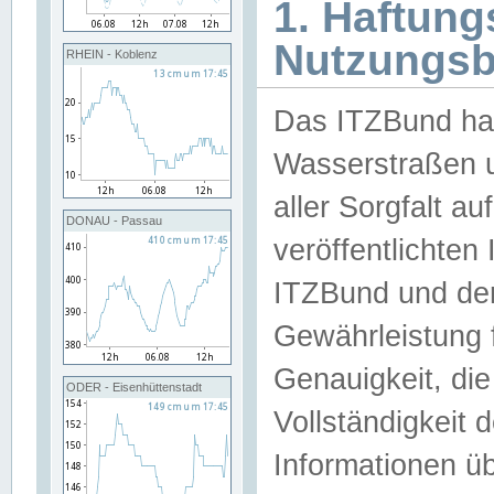
1. Haftun
Nutzungs
RHEIN - Koblenz
Das ITZBund han
Wasserstraßen u
aller Sorgfalt au
DONAU - Passau
veröffentlichte
ITZBund und de
Gewährleistung fü
Genauigkeit, die 
ODER - Eisenhüttenstadt
Vollständigkeit
Informationen 