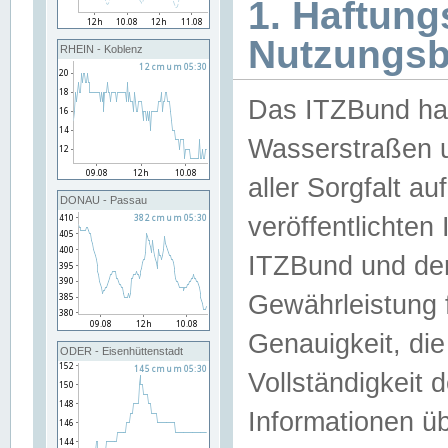
1. Haftun
Nutzungs
RHEIN - Koblenz
Das ITZBund han
Wasserstraßen u
aller Sorgfalt au
DONAU - Passau
veröffentlichte
ITZBund und de
Gewährleistung fü
Genauigkeit, die 
ODER - Eisenhüttenstadt
Vollständigkeit
Informationen 