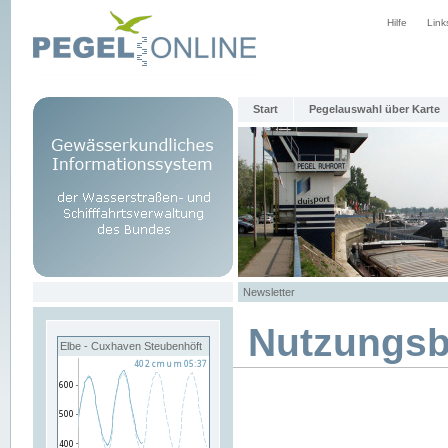
Hilfe
Link
Start
Pegelauswahl über Karte
Newsletter
Nutzungs
Elbe - Cuxhaven Steubenhöft