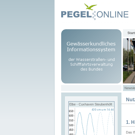
Start
Newsle
Nut
Elbe - Cuxhaven Steubenhöft
1. 
Das I