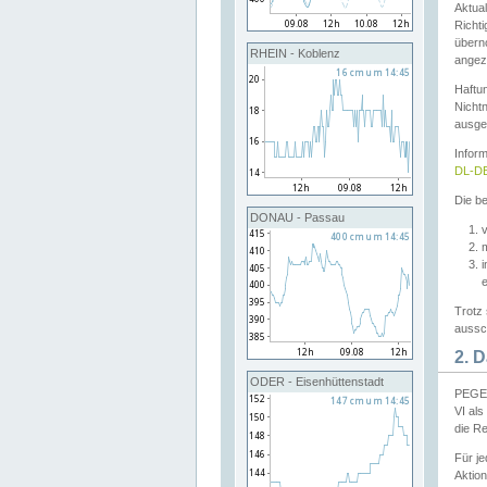
Aktual
Richti
übern
RHEIN - Koblenz
angeze
Haftu
Nichtn
ausge
Infor
DL-DE
Die be
DONAU - Passau
v
Trotz 
aussch
2. 
ODER - Eisenhüttenstadt
PEGEL
VI al
die R
Für j
Aktion