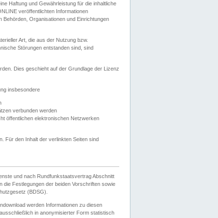
e Haftung und Gewährleistung für die inhaltliche
ELONLINE veröffentlichten Informationen
n Behörden, Organisationen und Einrichtungen
ieller Art, die aus der Nutzung bzw.
hnische Störungen entstanden sind, sind
rden. Dies geschieht auf der Grundlage der Lizenz
zung insbesondere
n
ätzen verbunden werden
ht öffentlichen elektronischen Netzwerken
n. Für den Inhalt der verlinkten Seiten sind
ienste und nach Rundfunkstaatsvertrag Abschnitt
 die Festlegungen der beiden Vorschriften sowie
hutzgesetz (BDSG).
endownload werden Informationen zu diesen
usschließlich in anonymisierter Form statistisch