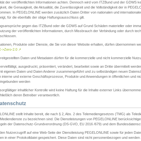
ität der veröffentlichten Informationen achten. Dennoch wird vom ITZBund und der GDWS kein
gkeit, die Genauigkeit, die Aktualität, die Zuverlässigkeit und die Vollständigkeit der in PEG
ommen. In PEGELONLINE werden zusätzlich Daten Dritter von nationalen und internationale
igt, für die ebenfalls der obige Haftungsausschluss gilt.
ngsansprüche gegen das ITZBund oder die GDWS auf Grund Schäden materieller oder immater
utzung der veröffentlichten Informationen, durch Missbrauch der Verbindung oder durch tec
schlossen.
mationen, Produkte oder Dienste, die Sie von dieser Website erhalten, dürfen übernommen we
->Zero-2.0
↗
reitgestellten Daten und Metadaten dürfen für die kommerzielle und nicht kommerzielle Nut
ervielfältigt, ausgedruckt, präsentiert, verändert, bearbeitet sowie an Dritte übermittelt werde
mit eigenen Daten und Daten Anderer zusammengeführt und zu selbständigen neuen Datens
in interne und externe Geschäftsprozesse, Produkte und Anwendungen in öffentlichen und nic
eingebunden werden
sorgfältiger inhaltlicher Kontrolle wird keine Haftung für die Inhalte externer Links übernomme
ließlich deren Betreiber verantwortlich.
Datenschutz
ONLINE stellt Inhalte bereit, die nach § 2, Abs. 2 des Telemediengesetzes (TMG) als Teled
s Mediendienste zu bezeichnen sind. Die Dienstleistungen von PEGELONLINE berücksichtigen
egeln der Datenschutz-Grundverordnung (DS-GVO, EU 2016 /679) und dem Bundesdatensc
eden Nutzerzugriff auf eine Web-Seite der Dienstleistung PEGELONLINE sowie für jeden Dat
en in einer Protokolldatei gespeichert. Diese Daten sind nicht personenbezogen und werden a