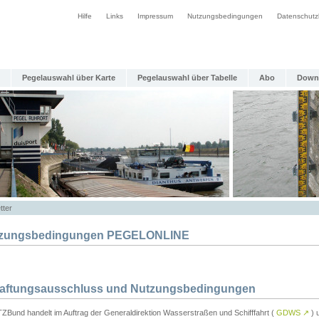
Hilfe
Links
Impressum
Nutzungsbedingungen
Datenschutz
Pegelauswahl über Karte
Pegelauswahl über Tabelle
Abo
Down
tter
zungsbedingungen PEGELONLINE
Haftungsausschluss und Nutzungsbedingungen
TZBund handelt im Auftrag der Generaldirektion Wasserstraßen und Schifffahrt (
GDWS
↗
) u