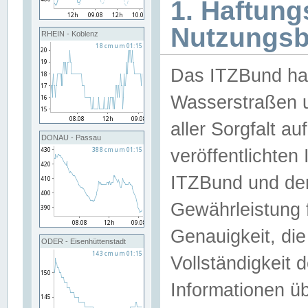
1. Haftun
Nutzungs
RHEIN - Koblenz
Das ITZBund han
Wasserstraßen u
aller Sorgfalt au
DONAU - Passau
veröffentlichte
ITZBund und de
Gewährleistung fü
Genauigkeit, die 
ODER - Eisenhüttenstadt
Vollständigkeit
Informationen 