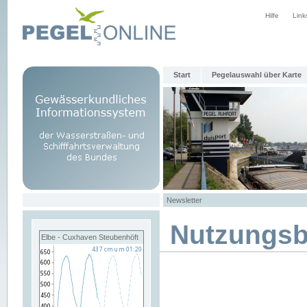
Hilfe
Link
Start
Pegelauswahl über Karte
Newsletter
Nutzungs
Elbe - Cuxhaven Steubenhöft