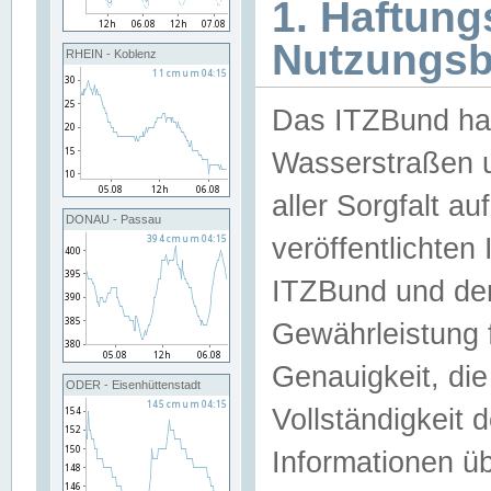
1. Haftun
Nutzungs
RHEIN - Koblenz
Das ITZBund han
Wasserstraßen u
aller Sorgfalt au
DONAU - Passau
veröffentlichte
ITZBund und de
Gewährleistung fü
Genauigkeit, die 
ODER - Eisenhüttenstadt
Vollständigkeit
Informationen 