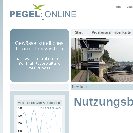
Hilfe
Link
Start
Pegelauswahl über Karte
Newsletter
Nutzungs
Elbe - Cuxhaven Steubenhöft