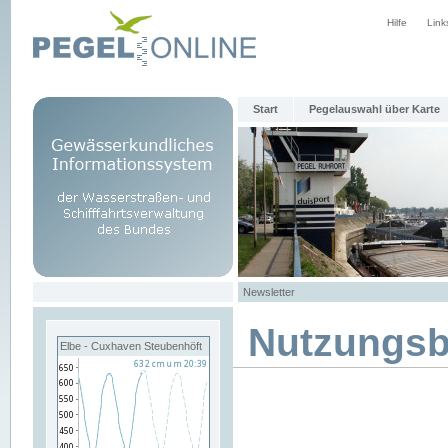
Hilfe
Link
Start
Pegelauswahl über Karte
Newsletter
Nutzungs
Elbe - Cuxhaven Steubenhöft