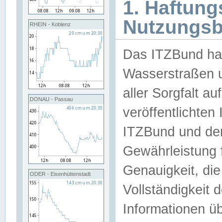
1. Haftun
Nutzungs
RHEIN - Koblenz
Das ITZBund han
Wasserstraßen u
aller Sorgfalt au
DONAU - Passau
veröffentlichte
ITZBund und de
Gewährleistung fü
Genauigkeit, die 
ODER - Eisenhüttenstadt
Vollständigkeit
Informationen 