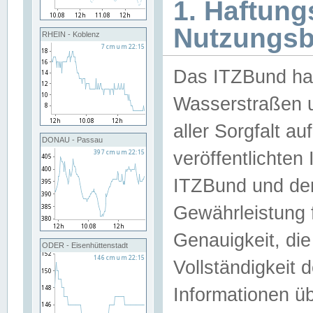
1. Haftun
Nutzungs
RHEIN - Koblenz
Das ITZBund han
Wasserstraßen u
aller Sorgfalt au
DONAU - Passau
veröffentlichte
ITZBund und de
Gewährleistung fü
Genauigkeit, die 
ODER - Eisenhüttenstadt
Vollständigkeit
Informationen 