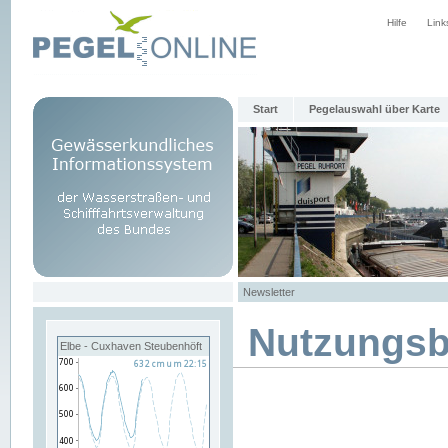
Hilfe
Link
Start
Pegelauswahl über Karte
Newsletter
Nutzungs
Elbe - Cuxhaven Steubenhöft