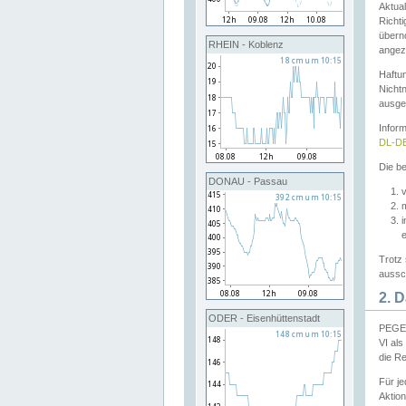
Aktual
Richti
übern
RHEIN - Koblenz
angeze
Haftu
Nichtn
ausge
Infor
DL-DE
Die be
DONAU - Passau
v
Trotz 
aussch
2. 
ODER - Eisenhüttenstadt
PEGEL
VI al
die R
Für j
Aktion