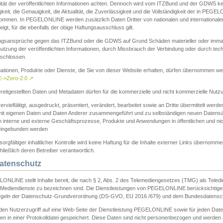
ität der veröffentlichten Informationen achten. Dennoch wird vom ITZBund und der GDWS kein
gkeit, die Genauigkeit, die Aktualität, die Zuverlässigkeit und die Vollständigkeit der in PEG
ommen. In PEGELONLINE werden zusätzlich Daten Dritter von nationalen und internationale
igt, für die ebenfalls der obige Haftungsausschluss gilt.
ngsansprüche gegen das ITZBund oder die GDWS auf Grund Schäden materieller oder immater
utzung der veröffentlichten Informationen, durch Missbrauch der Verbindung oder durch tec
schlossen.
mationen, Produkte oder Dienste, die Sie von dieser Website erhalten, dürfen übernommen we
->Zero-2.0
↗
reitgestellten Daten und Metadaten dürfen für die kommerzielle und nicht kommerzielle Nut
ervielfältigt, ausgedruckt, präsentiert, verändert, bearbeitet sowie an Dritte übermittelt werde
mit eigenen Daten und Daten Anderer zusammengeführt und zu selbständigen neuen Datens
in interne und externe Geschäftsprozesse, Produkte und Anwendungen in öffentlichen und nic
eingebunden werden
sorgfältiger inhaltlicher Kontrolle wird keine Haftung für die Inhalte externer Links übernomme
ließlich deren Betreiber verantwortlich.
Datenschutz
ONLINE stellt Inhalte bereit, die nach § 2, Abs. 2 des Telemediengesetzes (TMG) als Teled
s Mediendienste zu bezeichnen sind. Die Dienstleistungen von PEGELONLINE berücksichtigen
egeln der Datenschutz-Grundverordnung (DS-GVO, EU 2016 /679) und dem Bundesdatensc
eden Nutzerzugriff auf eine Web-Seite der Dienstleistung PEGELONLINE sowie für jeden Dat
en in einer Protokolldatei gespeichert. Diese Daten sind nicht personenbezogen und werden a