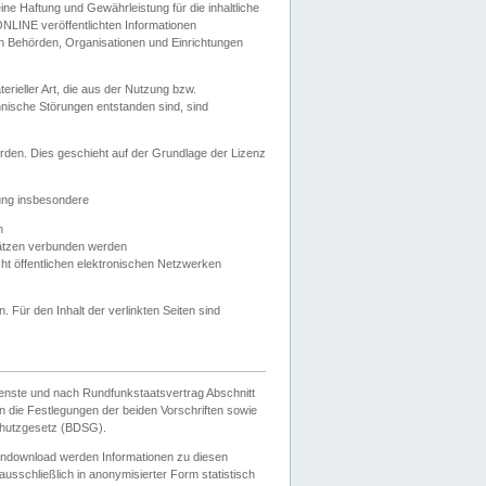
e Haftung und Gewährleistung für die inhaltliche
ELONLINE veröffentlichten Informationen
n Behörden, Organisationen und Einrichtungen
ieller Art, die aus der Nutzung bzw.
hnische Störungen entstanden sind, sind
rden. Dies geschieht auf der Grundlage der Lizenz
zung insbesondere
n
ätzen verbunden werden
ht öffentlichen elektronischen Netzwerken
n. Für den Inhalt der verlinkten Seiten sind
ienste und nach Rundfunkstaatsvertrag Abschnitt
 die Festlegungen der beiden Vorschriften sowie
hutzgesetz (BDSG).
endownload werden Informationen zu diesen
usschließlich in anonymisierter Form statistisch