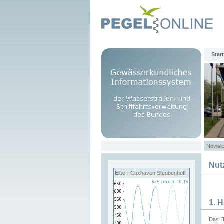
Start
Newsle
Nut
Elbe - Cuxhaven Steubenhöft
1. 
Das I