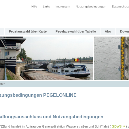
Hilfe
Links
Impressum
Nutzungsbedingungen
Datenschutz
Pegelauswahl über Karte
Pegelauswahl über Tabelle
Abo
Down
tter
zungsbedingungen PEGELONLINE
Haftungsausschluss und Nutzungsbedingungen
TZBund handelt im Auftrag der Generaldirektion Wasserstraßen und Schifffahrt (
GDWS
↗
) u