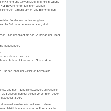
e Haftung und Gewährleistung für die inhaltliche
ELONLINE veröffentlichten Informationen
n Behörden, Organisationen und Einrichtungen
ieller Art, die aus der Nutzung bzw.
hnische Störungen entstanden sind, sind
rden. Dies geschieht auf der Grundlage der Lizenz
zung insbesondere
n
ätzen verbunden werden
ht öffentlichen elektronischen Netzwerken
n. Für den Inhalt der verlinkten Seiten sind
ienste und nach Rundfunkstaatsvertrag Abschnitt
 die Festlegungen der beiden Vorschriften sowie
hutzgesetz (BDSG).
endownload werden Informationen zu diesen
usschließlich in anonymisierter Form statistisch