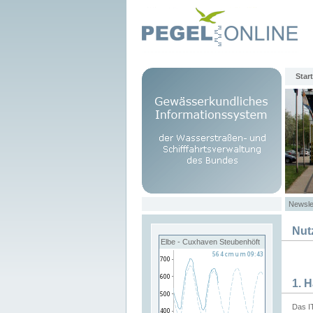
Start
Newsle
Nut
Elbe - Cuxhaven Steubenhöft
1. 
Das I