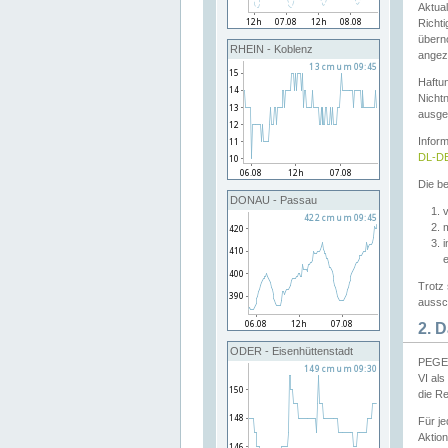
Aktual
Richti
übern
RHEIN - Koblenz
angeze
Haftu
Nichtn
ausge
Infor
DL-DE
Die be
DONAU - Passau
v
Trotz 
aussch
2. 
ODER - Eisenhüttenstadt
PEGEL
VI al
die R
Für j
Aktion