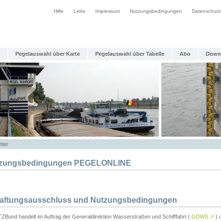
Hilfe
Links
Impressum
Nutzungsbedingungen
Datenschutz
Pegelauswahl über Karte
Pegelauswahl über Tabelle
Abo
Down
tter
zungsbedingungen PEGELONLINE
Haftungsausschluss und Nutzungsbedingungen
TZBund handelt im Auftrag der Generaldirektion Wasserstraßen und Schifffahrt (
GDWS
↗
) u