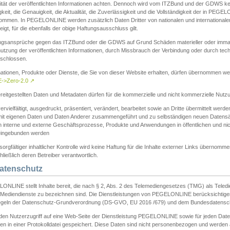
ität der veröffentlichten Informationen achten. Dennoch wird vom ITZBund und der GDWS kein
gkeit, die Genauigkeit, die Aktualität, die Zuverlässigkeit und die Vollständigkeit der in PEG
ommen. In PEGELONLINE werden zusätzlich Daten Dritter von nationalen und internationale
igt, für die ebenfalls der obige Haftungsausschluss gilt.
ngsansprüche gegen das ITZBund oder die GDWS auf Grund Schäden materieller oder immater
utzung der veröffentlichten Informationen, durch Missbrauch der Verbindung oder durch tec
schlossen.
mationen, Produkte oder Dienste, die Sie von dieser Website erhalten, dürfen übernommen we
->Zero-2.0
↗
reitgestellten Daten und Metadaten dürfen für die kommerzielle und nicht kommerzielle Nut
ervielfältigt, ausgedruckt, präsentiert, verändert, bearbeitet sowie an Dritte übermittelt werde
mit eigenen Daten und Daten Anderer zusammengeführt und zu selbständigen neuen Datens
in interne und externe Geschäftsprozesse, Produkte und Anwendungen in öffentlichen und nic
eingebunden werden
sorgfältiger inhaltlicher Kontrolle wird keine Haftung für die Inhalte externer Links übernomme
ließlich deren Betreiber verantwortlich.
Datenschutz
ONLINE stellt Inhalte bereit, die nach § 2, Abs. 2 des Telemediengesetzes (TMG) als Teled
s Mediendienste zu bezeichnen sind. Die Dienstleistungen von PEGELONLINE berücksichtigen
egeln der Datenschutz-Grundverordnung (DS-GVO, EU 2016 /679) und dem Bundesdatensc
eden Nutzerzugriff auf eine Web-Seite der Dienstleistung PEGELONLINE sowie für jeden Dat
en in einer Protokolldatei gespeichert. Diese Daten sind nicht personenbezogen und werden a