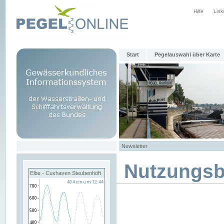
Hilfe
Link
Start
Pegelauswahl über Karte
Newsletter
Nutzungs
Elbe - Cuxhaven Steubenhöft