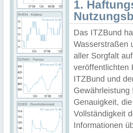
1. Haftun
Nutzungs
RHEIN - Koblenz
Das ITZBund han
Wasserstraßen u
aller Sorgfalt au
DONAU - Passau
veröffentlichte
ITZBund und de
Gewährleistung fü
Genauigkeit, die 
ODER - Eisenhüttenstadt
Vollständigkeit
Informationen 