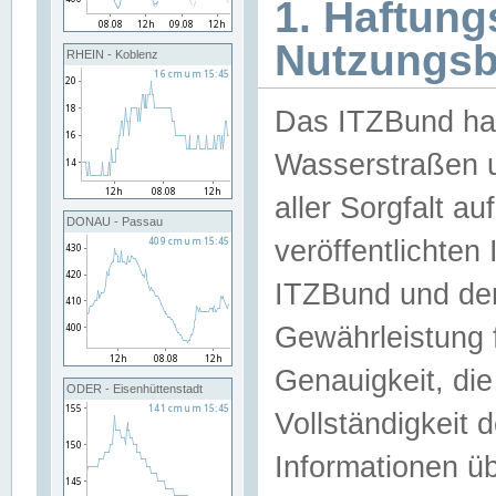
1. Haftun
Nutzungs
RHEIN - Koblenz
Das ITZBund han
Wasserstraßen u
aller Sorgfalt au
DONAU - Passau
veröffentlichte
ITZBund und de
Gewährleistung fü
Genauigkeit, die 
ODER - Eisenhüttenstadt
Vollständigkeit
Informationen 