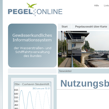
Hilfe
Link
Start
Pegelauswahl über Karte
Newsletter
Nutzungs
Elbe - Cuxhaven Steubenhöft