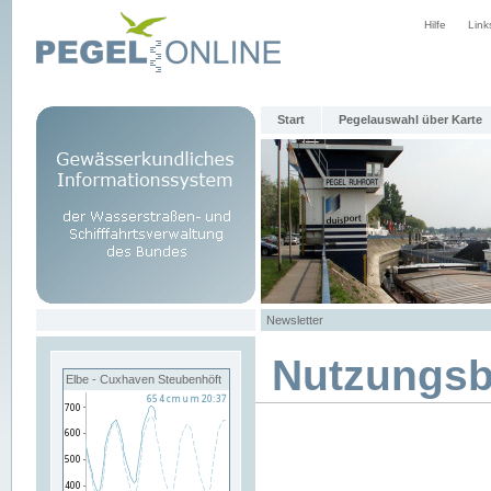
Hilfe
Link
Start
Pegelauswahl über Karte
Newsletter
Nutzungs
Elbe - Cuxhaven Steubenhöft