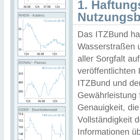
1. Haftun
Nutzungs
RHEIN - Koblenz
Das ITZBund han
Wasserstraßen u
aller Sorgfalt au
DONAU - Passau
veröffentlichte
ITZBund und de
Gewährleistung fü
Genauigkeit, die 
ODER - Eisenhüttenstadt
Vollständigkeit
Informationen 