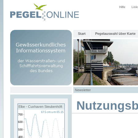
Hilfe
Link
Start
Pegelauswahl über Karte
Newsletter
Nutzungs
Elbe - Cuxhaven Steubenhöft