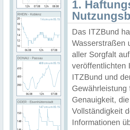
1. Haftun
Nutzungs
RHEIN - Koblenz
Das ITZBund han
Wasserstraßen u
aller Sorgfalt au
DONAU - Passau
veröffentlichte
ITZBund und de
Gewährleistung fü
Genauigkeit, die 
ODER - Eisenhüttenstadt
Vollständigkeit
Informationen 