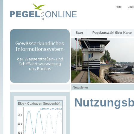
Hilfe
Link
Start
Pegelauswahl über Karte
Newsletter
Nutzungs
Elbe - Cuxhaven Steubenhöft