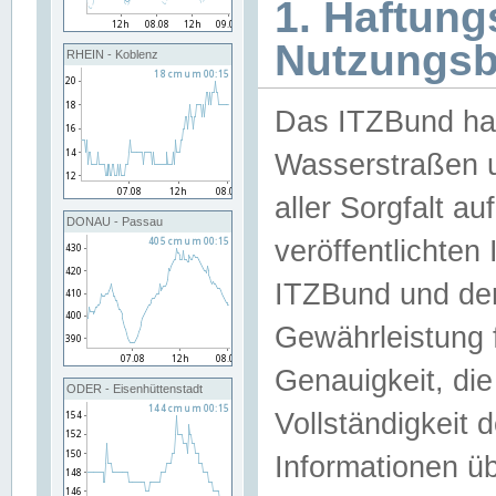
1. Haftun
Nutzungs
RHEIN - Koblenz
Das ITZBund han
Wasserstraßen u
aller Sorgfalt au
DONAU - Passau
veröffentlichte
ITZBund und de
Gewährleistung fü
Genauigkeit, die 
ODER - Eisenhüttenstadt
Vollständigkeit
Informationen 