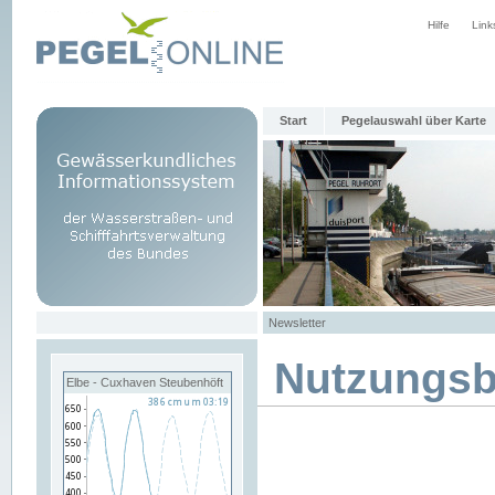
Hilfe
Link
Start
Pegelauswahl über Karte
Newsletter
Nutzungs
Elbe - Cuxhaven Steubenhöft